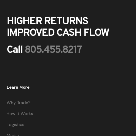
HIGHER RETURNS
IMPROVED CASH FLOW
Call
805.455.8217
Learn More
Why Trade?
How It Works
Logistics
Media